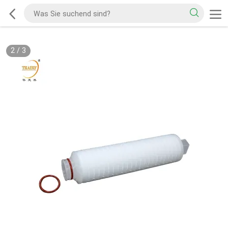
2
/
3