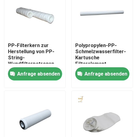
Über uns
Fabrik-Ausflug
PP-Filterkern zur
Polypropylen-PP-
Herstellung von PP-
Schmelzwasserfilter-
Qualitätskontrolle
String-
Kartusche
Wundfilterpatronen
Filterelement
für Wasserfilter
Anfrage absenden
Anfrage absenden
Fordern Sie ein Zitat
Tiefer Filter der Falten-HEPA
Vor Luftfilter
FFU-Einheit