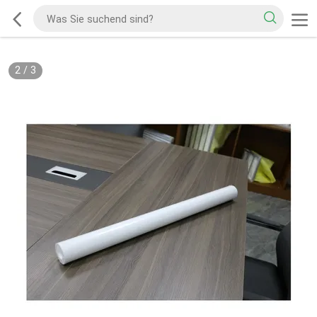
2
/
3