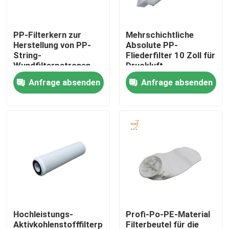
Über uns
PP-Filterkern zur
Mehrschichtliche
Herstellung von PP-
Absolute PP-
String-
Fliederfilter 10 Zoll für
Fabrik-Ausflug
Wundfilterpatronen
Druckluft
für Wasserfilter
Anfrage absenden
Anfrage absenden
Qualitätskontrolle
Fordern Sie ein Zitat
Tiefer Filter der Falten-HEPA
Vor Luftfilter
Hochleistungs-
Profi-Po-PE-Material
FFU-Einheit
Aktivkohlenstofffilterpatrone
Filterbeutel für die