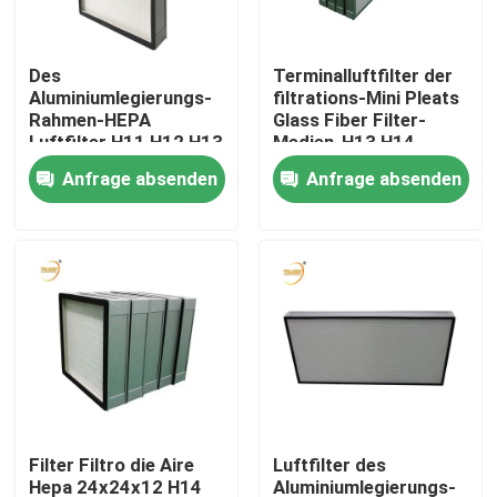
Über uns
Des
Terminalluftfilter der
Aluminiumlegierungs-
filtrations-Mini Pleats
Rahmen-HEPA
Glass Fiber Filter-
Fabrik-Ausflug
Luftfilter H11 H12 H13
Medien-H13 H14
H14 U15 U16 U17
Platten-HEPA für
Anfrage absenden
Anfrage absenden
Filter-Faser-Glas-der
laminare Strömungs-
Qualitätskontrolle
Medien-HEPA
Haube
Fordern Sie ein Zitat
Tiefer Filter der Falten-HEPA
Vor Luftfilter
Filter Filtro die Aire
Luftfilter des
FFU-Einheit
Hepa 24x24x12 H14
Aluminiumlegierungs-