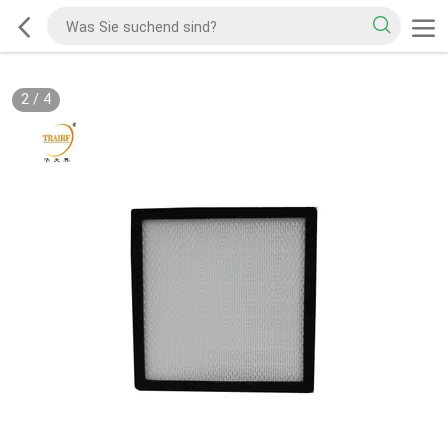
2
/
4