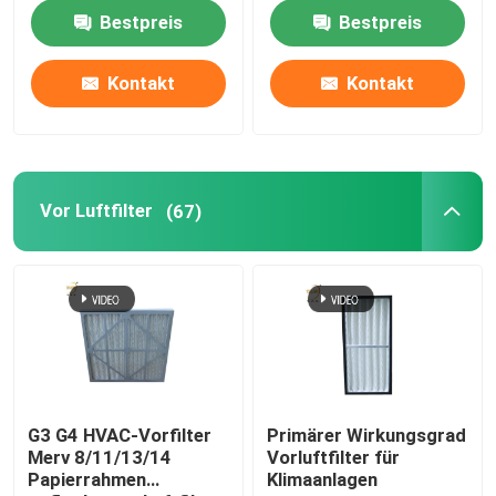
Bestpreis
Bestpreis
Über uns
Kontakt
Kontakt
Fabrik-Ausflug
Qualitätskontrolle
Vor Luftfilter
(67)
Fordern Sie ein Zitat
Tiefer Filter der Falten-HEPA
Vor Luftfilter
G3 G4 HVAC-Vorfilter
Primärer Wirkungsgrad
Merv 8/11/13/14
Vorluftfilter für
Papierrahmen
Klimaanlagen
FFU-Einheit