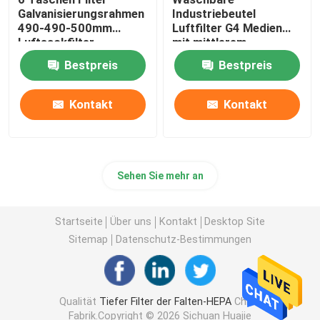
Galvanisierungsrahmen
Industriebeutel
490-490-500mm
Luftfilter G4 Medien
Luftsackfilter
mit mittlerem
Wirkungsgrad
Bestpreis
Bestpreis
Taschenluftkonditioner
Filterbeutel für HVAC-
System
Kontakt
Kontakt
Sehen Sie mehr an
Startseite
Über uns
Kontakt
Desktop Site
Sitemap
Datenschutz-Bestimmungen
Qualität
Tiefer Filter der Falten-HEPA
China
Fabrik.Copyright © 2026 Sichuan Huajie