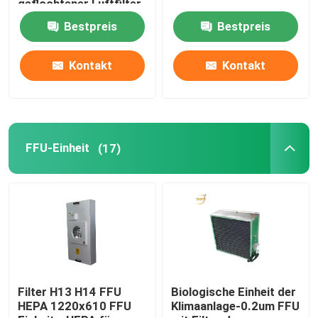
geflochtener Luftfilter
für Klimaanlagen
Bestpreis
Bestpreis
Farben-Stand-Luftfilter
Kontakt
Kontakt
Taschen-Luftfilter
HEPA-Luftfilter
FFU-Einheit
(17)
Hvac-Luftfilter
Filter der Gel-Dichtungs-HEPA
Filter der hohen Temperatur HEPA
Filter H13 H14 FFU
Biologische Einheit der
HEPA 1220x610 FFU
Klimaanlage-0.2um FFU
V-Bank-Filter