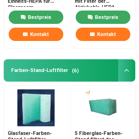
Einheits-HEPA für
mit Filter der
Cleanroom
Aktivkohle-HEPA
Aktivkohle-Luftfilter
Bestpreis
Bestpreis
Kontakt
Kontakt
Anschlusskasten HEPA
Filter des Anschluss-HEPA
Farben-Stand-Luftfilter
(6)
Luftfilter-Medien
Wasserfilter
Glasfaser-Farben-
5 Fiberglas-Farben-