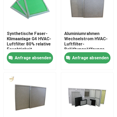
Über uns
Fabrik-Ausflug
Synthetische Faser-
Aluminiumrahmen
Klimaanlage G4 HVAC-
Wechselstrom HVAC-
Luftfilter 80% relative
Luftfilter-
Qualitätskontrolle
Feuchtigkeit
Belüftungsöffnungs-
Grills für AHU-Einheit
Anfrage absenden
Anfrage absenden
Fordern Sie ein Zitat
Tiefer Filter der Falten-HEPA
Vor Luftfilter
FFU-Einheit