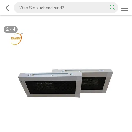
3
/
4