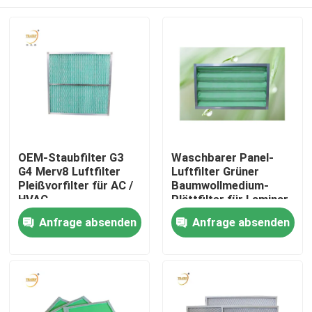
OEM-Staubfilter G3
Waschbarer Panel-
G4 Merv8 Luftfilter
Luftfilter Grüner
Pleißvorfilter für AC /
Baumwollmedium-
HVAC
Plättfilter für Laminar-
Flow-Hut
Haus
Anfrage absenden
Anfrage absenden
Produkte
Videos