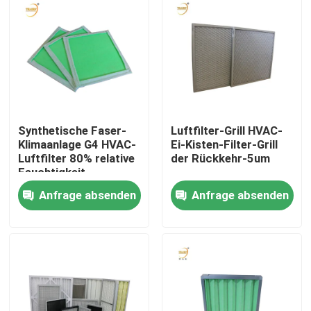
Über uns
Fabrik-Ausflug
Qualitätskontrolle
Synthetische Faser-
Luftfilter-Grill HVAC-
Klimaanlage G4 HVAC-
Ei-Kisten-Filter-Grill
Luftfilter 80% relative
der Rückkehr-5um
Fordern Sie ein Zitat
Feuchtigkeit
Anfrage absenden
Anfrage absenden
Tiefer Filter der Falten-HEPA
Vor Luftfilter
FFU-Einheit