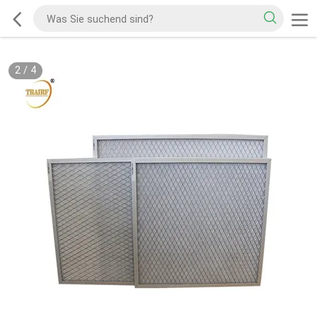
2
/
4