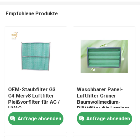
Empfohlene Produkte
OEM-Staubfilter G3
Waschbarer Panel-
G4 Merv8 Luftfilter
Luftfilter Grüner
Haus
Pleißvorfilter für AC /
Baumwollmedium-
HVAC
Plättfilter für Laminar-
Flow-Hut
Anfrage absenden
Anfrage absenden
Produkte
Videos