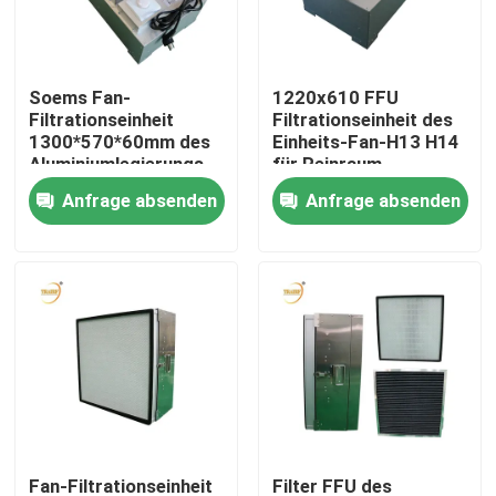
Über uns
Soems Fan-
1220x610 FFU
Filtrationseinheit
Filtrationseinheit des
Fabrik-Ausflug
1300*570*60mm des
Einheits-Fan-H13 H14
Aluminiumlegierungs-
für Reinraum
Rahmen-Reinraum-
Anfrage absenden
Anfrage absenden
Qualitätskontrolle
HEPA
Fordern Sie ein Zitat
Tiefer Filter der Falten-HEPA
Vor Luftfilter
FFU-Einheit
Fan-Filtrationseinheit
Filter FFU des