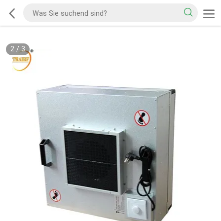
2
/
3