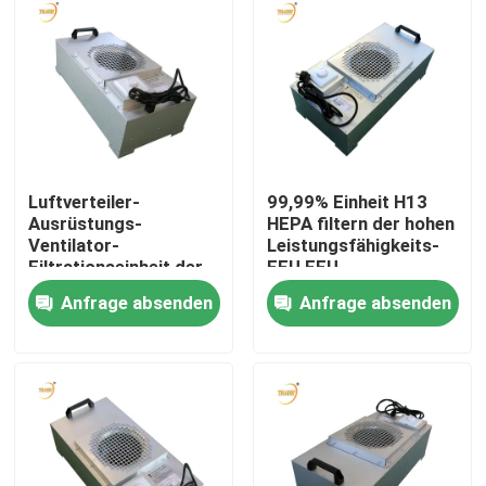
Luftverteiler-
99,99% Einheit H13
Ausrüstungs-
HEPA filtern der hohen
Ventilator-
Leistungsfähigkeits-
Filtrationseinheit der
FFU FFU
Decken-180w mit
1200*610*390mm
Anfrage absenden
Anfrage absenden
HEPA
Haus
Produkte
Videos