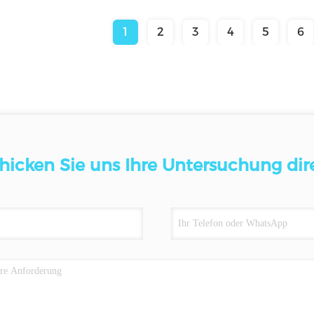
1
2
3
4
5
6
hicken Sie uns Ihre Untersuchung dir