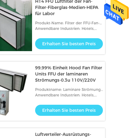
H14 FFU Luftfilter der Fan-
Filter-Fiberglas-Medien-HEPA
für Labor
Produkt-Name: Filter der FFU-Fan-
Filtrationseinheits-H14 HEPA für
Anwendbare Industrien: Hotels,
Labor
Kleidergeschäfte, Baumaterial-
Geschäfte, Produktionsanlage,
Erhalten Sie besten Preis
Maschinerie-Reparaturwerkstätten
99,99% Einheit Hood Fan Filter
Units FFU der laminaren
Strömungs-0.3u 110V/220V
Produktname: Laminare Strömung
Hood Fan Filter Unit FFU
Anwendbare Industrien: Hotels,
Kleidergeschäfte, Baumaterial-
Geschäfte, Produktionsanlage,
Erhalten Sie besten Preis
Maschinerie-Reparaturwerkstätten
Luftverteiler-Ausrüstungs-