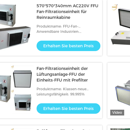
570*570*340mm AC220V FFU
Fan-Filtrationseinheit für
Reinraumkabine
Produktname: FFU-Fan-
Filtrationseinheit für
Anwendbare Industrien:
Reinraumkabine
Nahrungsmittel-u.
Getränkegeschäfte
Erhalten Sie besten Preis
Fan-Filtrationseinheit der
Lüftungsanlage-FFU der
Einheits-FFU mit Prefilter
Produktname: Klassen-neue
Zustand FFU ISO 7 mit Prefilter und
Leistungsfähigkeit: 99,995%
HEPA-Filter FFU
Erhalten Sie besten Preis
Video