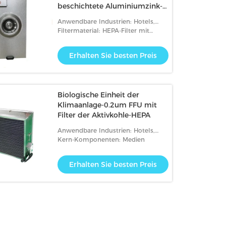
beschichtete Aluminiumzink-
Platte an
Anwendbare Industrien: Hotels,
Kleidergeschäfte, Baumaterial-
Filtermaterial: HEPA-Filter mit
Geschäfte, Produktionsanlage,
Glasfasermedien
Maschinerie-Reparaturwerkstätten
Erhalten Sie besten Preis
Biologische Einheit der
Klimaanlage-0.2um FFU mit
Filter der Aktivkohle-HEPA
Anwendbare Industrien: Hotels,
Kleidergeschäfte, Baumaterial-
Kern-Komponenten: Medien
Geschäfte, Produktionsanlage,
Maschinerie-Reparaturwerkstätten
Erhalten Sie besten Preis