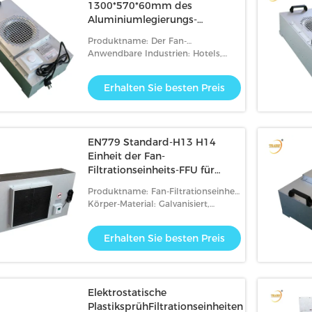
1300*570*60mm des
Aluminiumlegierungs-
Rahmen-Reinraum-HEPA
Produktname: Der Fan-
Filtrationseinheit FFU Tianrui Hepa
Anwendbare Industrien: Hotels,
Luftfilter für Reinraum
Kleidergeschäfte, Baumaterial-
Geschäfte, Produktionsanlage,
Erhalten Sie besten Preis
Maschinerie-Reparaturwerkstätten
EN779 Standard-H13 H14
Einheit der Fan-
Filtrationseinheits-FFU für
Reinraum
Produktname: Fan-Filtrationseinheit
FFU H13 H14 für Reinraum
Körper-Material: Galvanisiert,
Aluminium- und Edelstahl
Erhalten Sie besten Preis
Elektrostatische
PlastiksprühFiltrationseinheiten