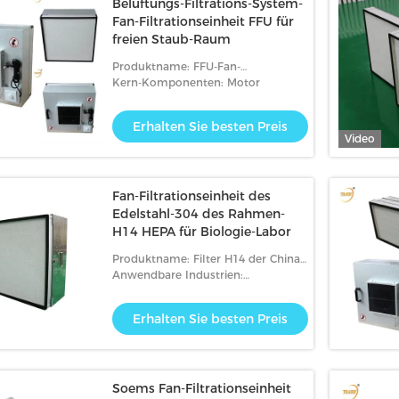
Belüftungs-Filtrations-System-
Fan-Filtrationseinheit FFU für
freien Staub-Raum
Produktname: FFU-Fan-
Filtrationseinheit für freien Staub-
Kern-Komponenten: Motor
Raum
Erhalten Sie besten Preis
Video
Fan-Filtrationseinheit des
Edelstahl-304 des Rahmen-
H14 HEPA für Biologie-Labor
Produktname: Filter H14 der China-
Fan-Filtrationseinheits-FFU Hepa für
Anwendbare Industrien:
Biologie-Labor
Produktionsanlage, Nahrung u.
Getränkefabrik-, -
Erhalten Sie besten Preis
Lebensmittelladen-, -
nahrungsmittel-u. -getränkegesc
Soems Fan-Filtrationseinheit