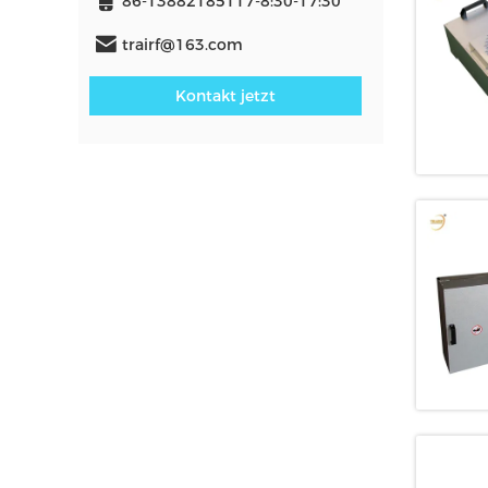
86-13882185117-8:30-17:30
trairf@163.com
Kontakt jetzt