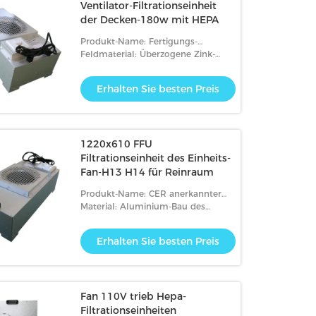
Ventilator-Filtrationseinheit
der Decken-180w mit HEPA
Produkt-Name: Fertigungs-
Höchstgrenze- der
Feldmaterial: Überzogene Zink-
Preiseluftverteiler-Ventilator-
Aluminiumplatte
Filtrationseinheit mit Hepa
Erhalten Sie besten Preis
1220x610 FFU
Filtrationseinheit des Einheits-
Fan-H13 H14 für Reinraum
Produkt-Name: CER anerkannter
Cleanroom FFU 1220 x 610 Fan-
Material: Aluminium-Bau des
Filtrationseinheit
Sandwich-Panels+
Erhalten Sie besten Preis
Fan 110V trieb Hepa-
Filtrationseinheiten