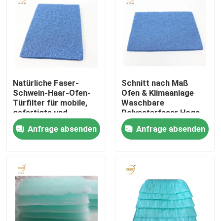
Über uns
Fabrik-Ausflug
Natürliche Faser-
Schnitt nach Maß
Qualitätskontrolle
Schwein-Haar-Ofen-
Ofen & Klimaanlage
Türfilter für mobile,
Waschbare
gefertigte und
Polyesterfaser Hogs
Fordern Sie ein Zitat
modulare Häuser, Blau
Haarfiltermedien
Anfrage absenden
Anfrage absenden
Tiefer Filter der Falten-HEPA
Vor Luftfilter
FFU-Einheit