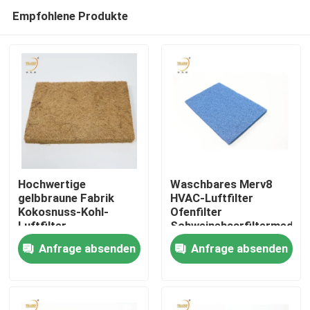
Empfohlene Produkte
Hochwertige
Waschbares Merv8
gelbbraune Fabrik
HVAC-Luftfilter
Kokosnuss-Kohl-
Ofenfilter
Haus
Luftfilter
Schweinehaarfiltermedien
Naturprodukt für
Anfrage absenden
Anfrage absenden
Farbe Booth
Produkte
Sprühkabinen
Videos