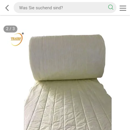
2
/
3