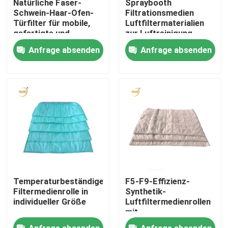
Natürliche Faser-
Spraybooth
Schwein-Haar-Ofen-
Filtrationsmedien
Türfilter für mobile,
Luftfiltermaterialien
Über uns
gefertigte und
zur Luftreinigung
modulare Häuser, Blau
Anfrage absenden
Anfrage absenden
Fabrik-Ausflug
Qualitätskontrolle
Fordern Sie ein Zitat
Tiefer Filter der Falten-HEPA
Temperaturbeständige
F5-F9-Effizienz-
Vor Luftfilter
Filtermedienrolle in
Synthetik-
individueller Größe
Luftfiltermedienrollen
mit
Temperaturbeständigkeit
FFU-Einheit
Anfrage absenden
Anfrage absenden