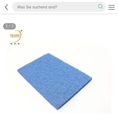
2
/
3