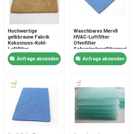
Hochwertige
Waschbares Merv8
gelbbraune Fabrik
HVAC-Luftfilter
Kokosnuss-Kohl-
Ofenfilter
Luftfilter
Schweinehaarfiltermedien
Naturprodukt für
Anfrage absenden
Anfrage absenden
Farbe Booth
Sprühkabinen
Haus
Produkte
Videos