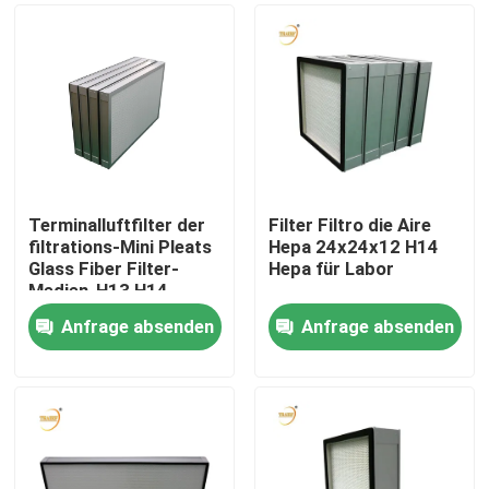
Terminalluftfilter der
Filter Filtro die Aire
filtrations-Mini Pleats
Hepa 24x24x12 H14
Glass Fiber Filter-
Hepa für Labor
Medien-H13 H14
Platten-HEPA für
Anfrage absenden
Anfrage absenden
laminare Strömungs-
Haus
Haube
Produkte
Videos