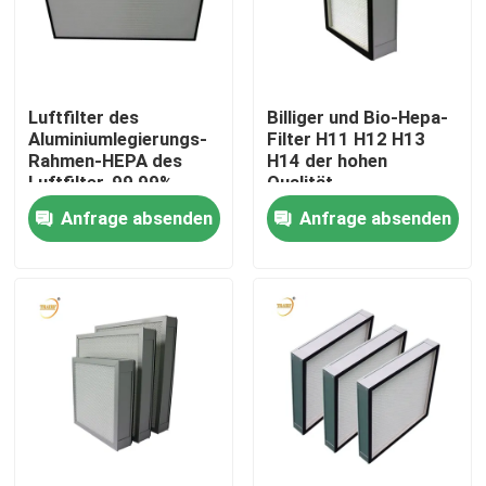
Über uns
Luftfilter des
Billiger und Bio-Hepa-
Fabrik-Ausflug
Aluminiumlegierungs-
Filter H11 H12 H13
Rahmen-HEPA des
H14 der hohen
Luftfilter-99,99%
Qualität
Qualitätskontrolle
ULPA
Anfrage absenden
Anfrage absenden
Fordern Sie ein Zitat
Tiefer Filter der Falten-HEPA
Vor Luftfilter
FFU-Einheit