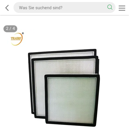
2
/
4