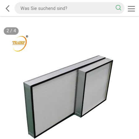
2
/
4