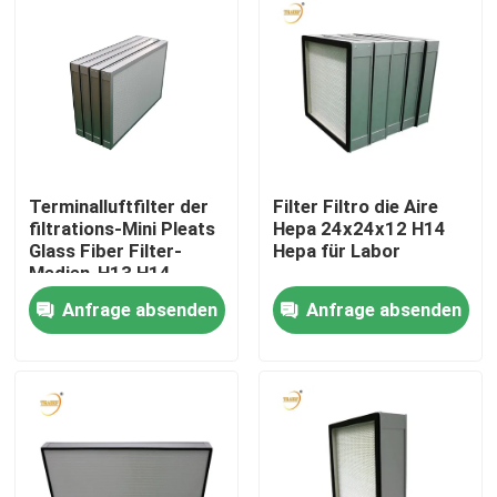
Terminalluftfilter der
Filter Filtro die Aire
filtrations-Mini Pleats
Hepa 24x24x12 H14
Glass Fiber Filter-
Hepa für Labor
Medien-H13 H14
Platten-HEPA für
Anfrage absenden
Anfrage absenden
laminare Strömungs-
Haube
Haus
Produkte
Videos