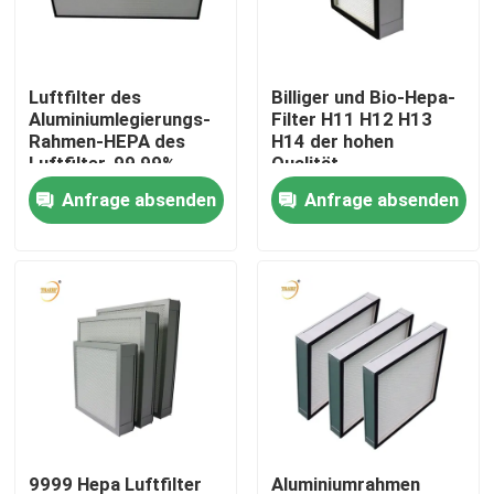
Über uns
Luftfilter des
Billiger und Bio-Hepa-
Aluminiumlegierungs-
Filter H11 H12 H13
Fabrik-Ausflug
Rahmen-HEPA des
H14 der hohen
Luftfilter-99,99%
Qualität
ULPA
Anfrage absenden
Anfrage absenden
Qualitätskontrolle
Fordern Sie ein Zitat
Tiefer Filter der Falten-HEPA
Vor Luftfilter
FFU-Einheit
9999 Hepa Luftfilter
Aluminiumrahmen