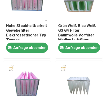
Über uns
Hohe Staubhaltbarkeit
Grün Weiß Blau Weiß
Fabrik-Ausflug
Gewebefilter
G3 G4 Filter
Elektrostatischer Typ
Baumwolle Vorfilter
Tasche
Medien Luftfilter
Qualitätskontrolle
Anfrage absenden
Anfrage absenden
Fordern Sie ein Zitat
Tiefer Filter der Falten-HEPA
Vor Luftfilter
FFU-Einheit