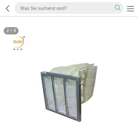
2
/
4