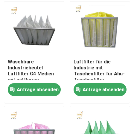
Waschbare
Luftfilter für die
Industriebeutel
Industrie mit
Luftfilter G4 Medien
Taschenfilter für Ahu-
mit mittlerem
Taschenfilter
Wirkungsgrad
Anfrage absenden
Anfrage absenden
Taschenluftkonditioner
Haus
Filterbeutel für HVAC-
System
Produkte
Videos