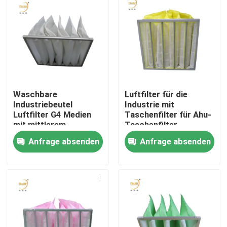
Waschbare
Luftfilter für die
Industriebeutel
Industrie mit
Luftfilter G4 Medien
Taschenfilter für Ahu-
mit mittlerem
Taschenfilter
Wirkungsgrad
Anfrage absenden
Anfrage absenden
Taschenluftkonditioner
Filterbeutel für HVAC-
Haus
System
Produkte
Videos