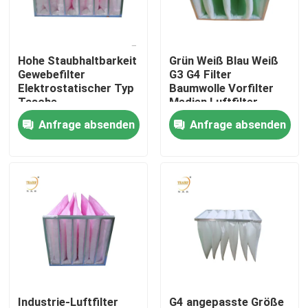
Über uns
Hohe Staubhaltbarkeit
Grün Weiß Blau Weiß
Gewebefilter
G3 G4 Filter
Fabrik-Ausflug
Elektrostatischer Typ
Baumwolle Vorfilter
Tasche
Medien Luftfilter
Anfrage absenden
Anfrage absenden
Qualitätskontrolle
Fordern Sie ein Zitat
Tiefer Filter der Falten-HEPA
Vor Luftfilter
FFU-Einheit
Industrie-Luftfilter
G4 angepasste Größe