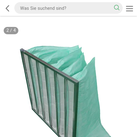
2
/
4