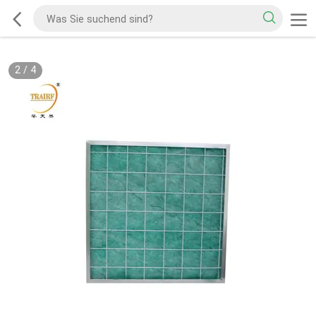
2
/
4