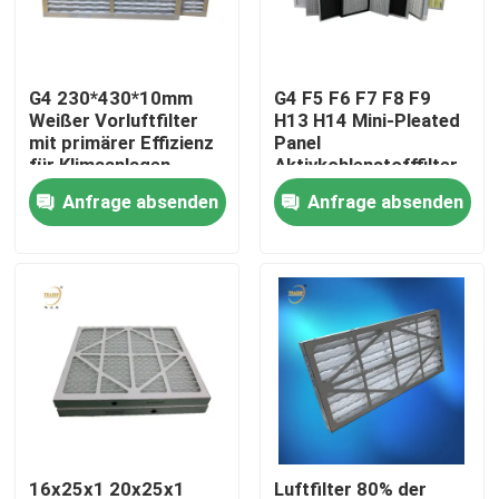
Über uns
G4 230*430*10mm
G4 F5 F6 F7 F8 F9
Weißer Vorluftfilter
H13 H14 Mini-Pleated
Fabrik-Ausflug
mit primärer Effizienz
Panel
für Klimaanlagen
Aktivkohlenstofffilter
für die klimatisierte
Anfrage absenden
Anfrage absenden
Qualitätskontrolle
Heimat
Fordern Sie ein Zitat
Tiefer Filter der Falten-HEPA
Vor Luftfilter
FFU-Einheit
16x25x1 20x25x1
Luftfilter 80% der