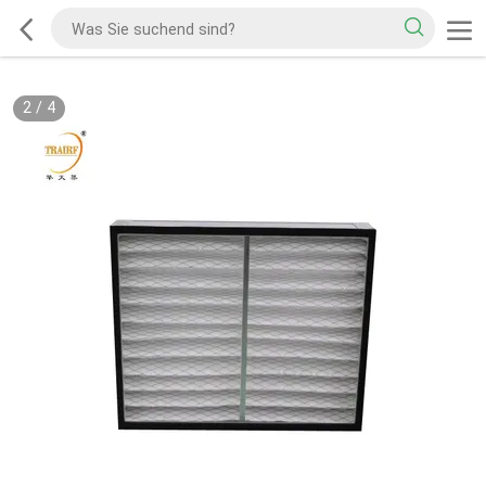
2
/
4