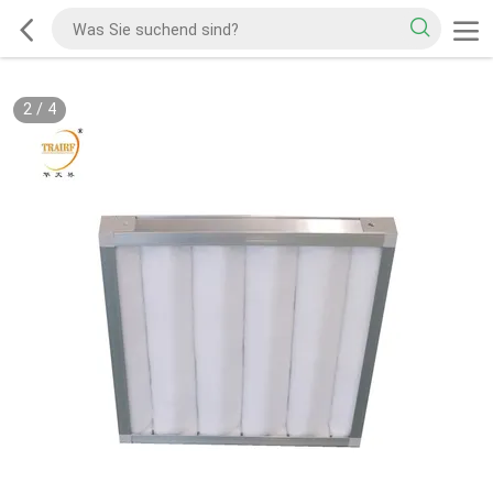
2
/
4