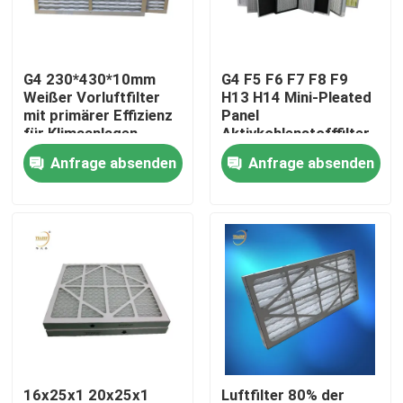
Über uns
G4 230*430*10mm
G4 F5 F6 F7 F8 F9
Weißer Vorluftfilter
H13 H14 Mini-Pleated
Fabrik-Ausflug
mit primärer Effizienz
Panel
für Klimaanlagen
Aktivkohlenstofffilter
für die klimatisierte
Anfrage absenden
Anfrage absenden
Qualitätskontrolle
Heimat
Fordern Sie ein Zitat
Tiefer Filter der Falten-HEPA
Vor Luftfilter
FFU-Einheit
16x25x1 20x25x1
Luftfilter 80% der