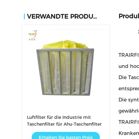
Produ
VERWANDTE PRODUKTE
TRAIRF® 
und hoch
Die Tas
entspre
Die syn
gewährl
Luftfilter für die Industrie mit
TRAIRF®
Taschenfilter für Ahu-Taschenfilter
Kranken
Erhalten Sie besten Preis