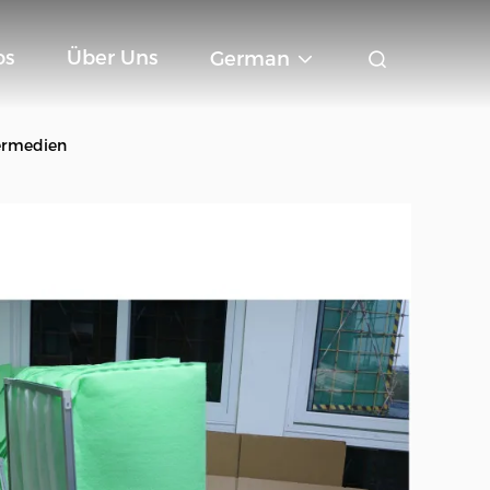
os
Über Uns
German
termedien