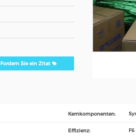
Fordern Sie ein Zitat
Sy
Kernkomponenten:
F6
Effizienz: