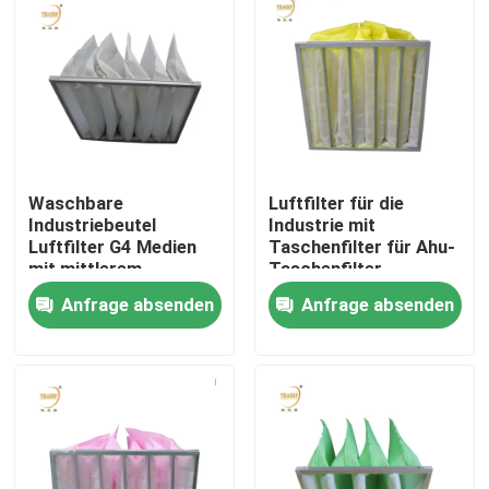
Waschbare
Luftfilter für die
Industriebeutel
Industrie mit
Luftfilter G4 Medien
Taschenfilter für Ahu-
mit mittlerem
Taschenfilter
Wirkungsgrad
Anfrage absenden
Anfrage absenden
Taschenluftkonditioner
Filterbeutel für HVAC-
Haus
System
Produkte
Videos