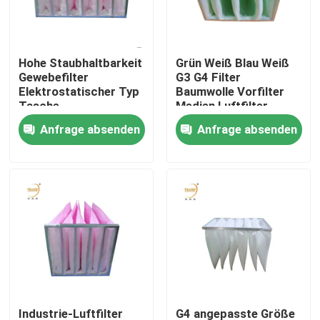
Über uns
Hohe Staubhaltbarkeit
Grün Weiß Blau Weiß
Gewebefilter
G3 G4 Filter
Fabrik-Ausflug
Elektrostatischer Typ
Baumwolle Vorfilter
Tasche
Medien Luftfilter
Anfrage absenden
Anfrage absenden
Qualitätskontrolle
Fordern Sie ein Zitat
Tiefer Filter der Falten-HEPA
Vor Luftfilter
FFU-Einheit
Industrie-Luftfilter
G4 angepasste Größe