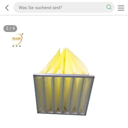
2
/
4