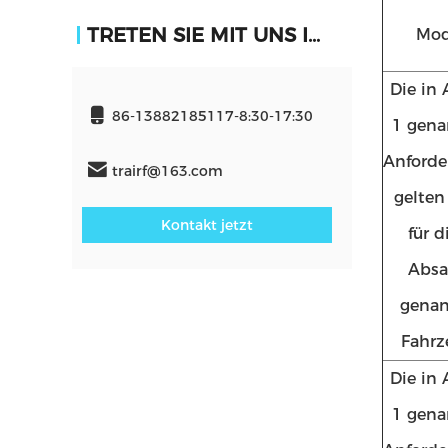
TRETEN SIE MIT UNS IN VERBINDUNG
Mod
Die in 
86-13882185117-8:30-17:30
1 gen
Anford
trairf@163.com
gelten
Kontakt jetzt
für d
Absa
gena
Fahrz
Die in 
1 gen