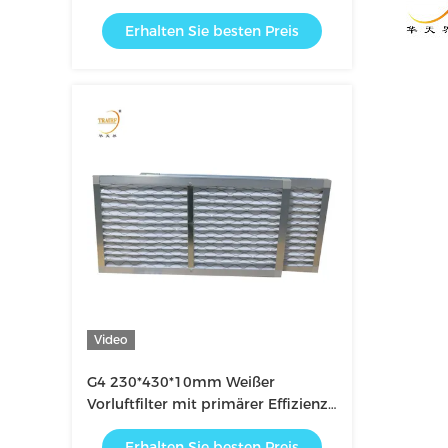
Erhalten Sie besten Preis
Video
G4 230*430*10mm Weißer
Vorluftfilter mit primärer Effizienz
für Klimaanlagen
Erhalten Sie besten Preis