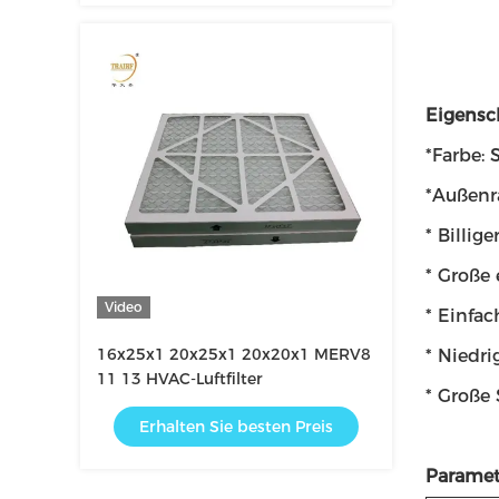
Eigensc
*
Farbe: S
*
Außenr
* Billig
* Große 
Video
* Einfac
16x25x1 20x25x1 20x20x1 MERV8
* Niedr
11 13 HVAC-Luftfilter
* Große
Erhalten Sie besten Preis
Paramet