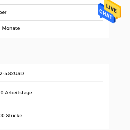
ber
3 Monate
12-5.82USD
10 Arbeitstage
00 Stücke