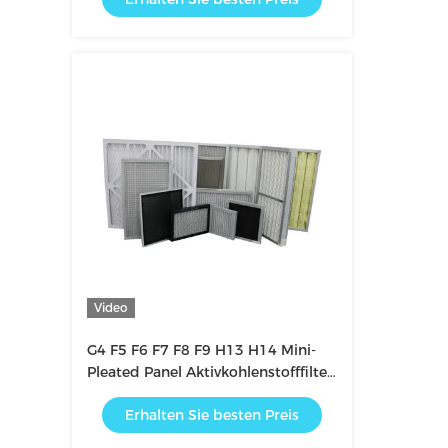
Video
G4 F5 F6 F7 F8 F9 H13 H14 Mini-
Pleated Panel Aktivkohlenstofffilter
für die klimatisierte Heimat
Erhalten Sie besten Preis