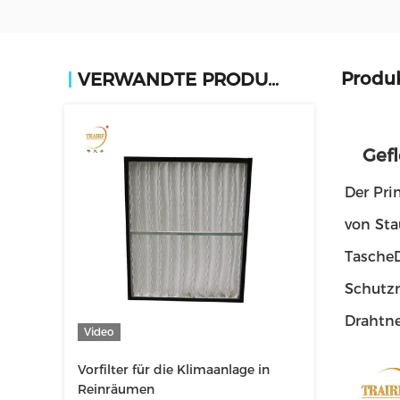
Produ
VERWANDTE PRODUKTE
Gefl
Der Pri
von Sta
TascheD
Schutzn
Drahtne
Video
Vorfilter für die Klimaanlage in
Reinräumen