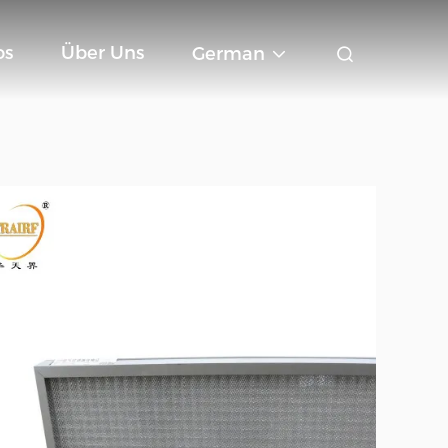
os
Über Uns
German