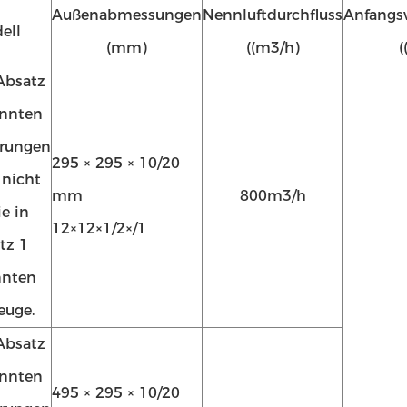
Außenabmessungen
Nennluftdurchfluss
Anfangs
ell
(mm)
((m3/h)
(
Absatz
annten
erungen
295 × 295 × 10/20
 nicht
mm
800
m3/h
ie in
12×12×1/2×/1
tz 1
nnten
euge.
Absatz
annten
495 × 295 × 10/20