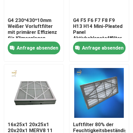
Über uns
G4 230*430*10mm
G4 F5 F6 F7 F8 F9
Weißer Vorluftfilter
H13 H14 Mini-Pleated
mit primärer Effizienz
Panel
Fabrik-Ausflug
für Klimaanlagen
Aktivkohlenstofffilter
für die klimatisierte
Anfrage absenden
Anfrage absenden
Heimat
Qualitätskontrolle
Fordern Sie ein Zitat
Tiefer Filter der Falten-HEPA
Vor Luftfilter
16x25x1 20x25x1
Luftfilter 80% der
FFU-Einheit
20x20x1 MERV8 11
Feuchtigkeitsbeständigke