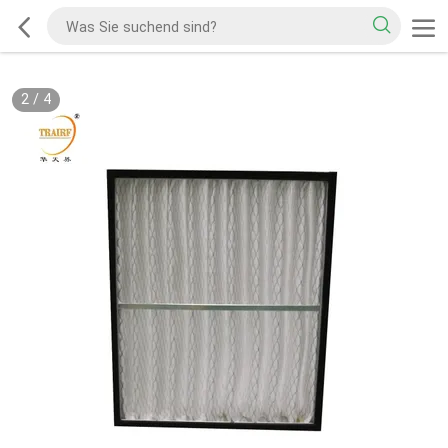
2
/
4