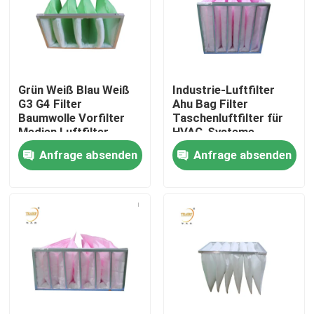
Über uns
Fabrik-Ausflug
Grün Weiß Blau Weiß
Industrie-Luftfilter
G3 G4 Filter
Ahu Bag Filter
Baumwolle Vorfilter
Taschenluftfilter für
Qualitätskontrolle
Medien Luftfilter
HVAC-Systeme
Anfrage absenden
Anfrage absenden
Fordern Sie ein Zitat
Tiefer Filter der Falten-HEPA
Vor Luftfilter
FFU-Einheit