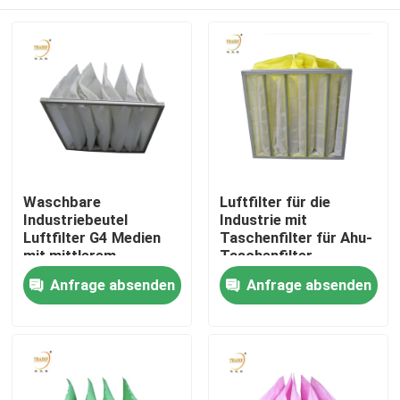
Waschbare
Luftfilter für die
Industriebeutel
Industrie mit
Luftfilter G4 Medien
Taschenfilter für Ahu-
mit mittlerem
Taschenfilter
Wirkungsgrad
Haus
Anfrage absenden
Anfrage absenden
Taschenluftkonditioner
Filterbeutel für HVAC-
System
Produkte
Videos