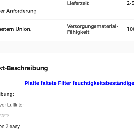
2-
Lieferzeit
rer Anforderung
Versorgungsmaterial-
Western Union,
10
Fähigkeit
kt-Beschreibung
Platte faltete Filter feuchtigkeitsbeständ
ibung:
r Luftfilter
stete
ion 2.easy