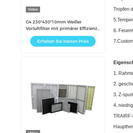
Tropfen 
Video
5.Temper
G4 230*430*10mm Weißer
Vorluftfilter mit primärer Effizienz
6. Feuer
für Klimaanlagen
Erhalten Sie besten Preis
7.Custom
Eigensch
1. Rahmen
2. geschw
3. Z-spur
4. niedr
TRAIRF-Lu
Haupthers
Video