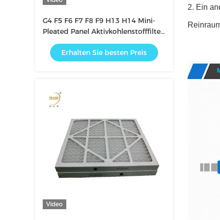
2. Ein an
G4 F5 F6 F7 F8 F9 H13 H14 Mini-
Reinrau
Pleated Panel Aktivkohlenstofffilter
für die klimatisierte Heimat
Erhalten Sie besten Preis
Video