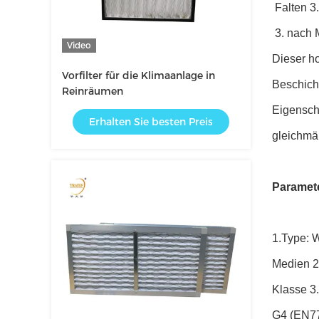
Falten 3
3. nach M
Video
Dieser ho
Vorfilter für die Klimaanlage in
Beschicht
Reinräumen
Eigenscha
Erhalten Sie besten Preis
gleichmä
Paramet
1.Type: 
Medien 2
Klasse 3
G4 (EN7