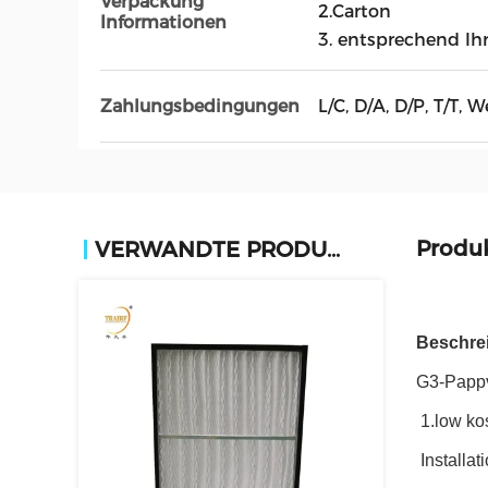
Verpackung
2.Carton
Informationen
3. entsprechend Ih
L/C, D/A, D/P, T/T, 
Zahlungsbedingungen
Produ
VERWANDTE PRODUKTE
Beschre
G3-Pappvo
1.low ko
Installat