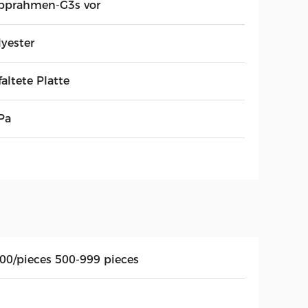
pprahmen-G3s vor
lyester
altete Platte
Pa
.00/pieces 500-999 pieces