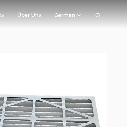
os
Über Uns
German