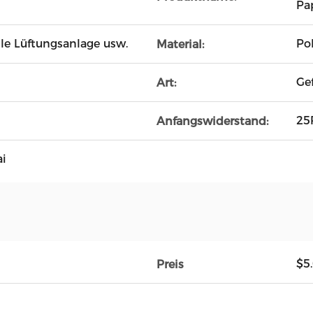
Pa
lle Lüftungsanlage usw.
Po
Material:
Gef
Art:
25
Anfangswiderstand:
i
$5
Preis