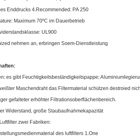
des Enddrucks 4.Recommended: PA 250
ature: Maximum 70ºC im Dauerbetrieb
widerstandsklasse: UL900
ized nehmen an, erbringen Soem-Dienstleistung
aften:
: es gibt Feuchtigkeitsbeständigkeitspappe; Aluminiumlegierun
eißter Maschendraht das Filtermaterial schützen destroied nic
iger gefalteter erhöhter Filtrationsoberflächenbereich.
iger Widerstand, große Staubaufnahmekapazität
ftfilter zwei Fabriken:
tellungsmedienmaterial des luftfilters 1.One