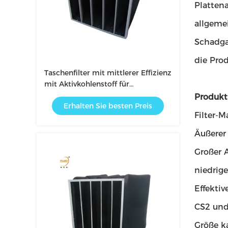
Plattena
allgemei
Schadgas
die Prod
Taschenfilter mit mittlerer Effizienz
mit Aktivkohlenstoff für
Geruchsbekämpfung
Produkt
Erhalten Sie besten Preis
Filter-M
Äußerer
Großer 
niedrig
Effektiv
CS2 und
Größe k