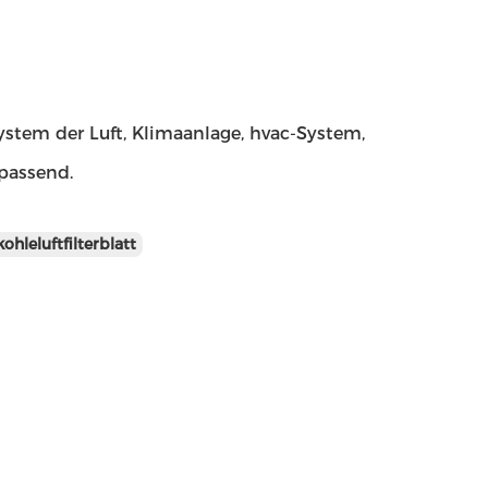
 System der Luft, Klimaanlage, hvac-System,
 passend.
kohleluftfilterblatt