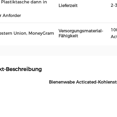
er Plastiktasche dann in
2-
Lieferzeit
r Anforder
10
Versorgungsmaterial-
, Western Union, MoneyGram
Fähigkeit
Act
kt-Beschreibung
Bienenwabe Acticated-Kohlenstof