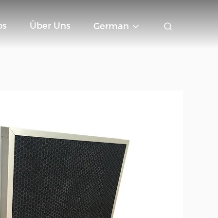
os
Über Uns
German