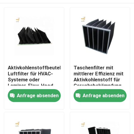
Aktivkohlenstoffbeutel-
Taschenfilter mit
Luftfilter für HVAC-
mittlerer Effizienz mit
Systeme oder
Aktivkohlenstoff für
Laminar-Flow-Hood
Geruchsbekämpfung
Haus
Anfrage absenden
Anfrage absenden
Produkte
Videos