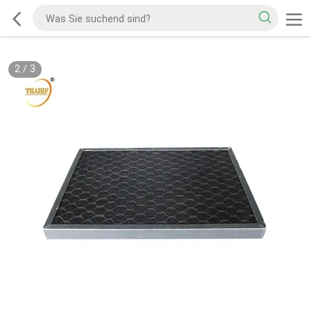
2
/
3