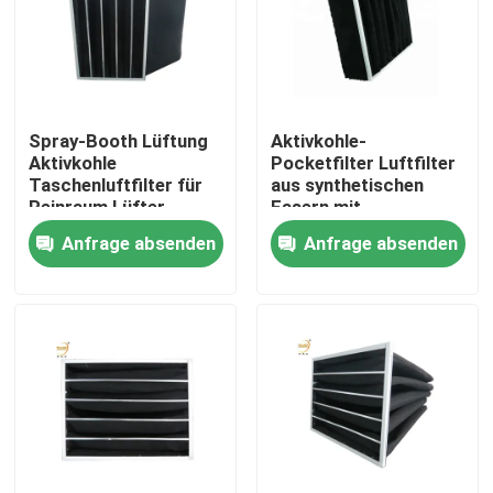
Über uns
Fabrik-Ausflug
Spray-Booth Lüftung
Aktivkohle-
Aktivkohle
Pocketfilter Luftfilter
Taschenluftfilter für
aus synthetischen
Qualitätskontrolle
Reinraum Lüfter
Fasern mit
Filter-Einheit
Aluminiumrahmen
Anfrage absenden
Anfrage absenden
Fordern Sie ein Zitat
Tiefer Filter der Falten-HEPA
Vor Luftfilter
FFU-Einheit