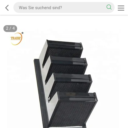
2
/
4