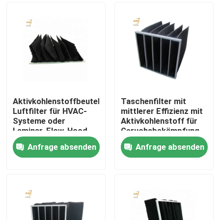
Aktivkohlenstoffbeutel-
Taschenfilter mit
Luftfilter für HVAC-
mittlerer Effizienz mit
Systeme oder
Aktivkohlenstoff für
Laminar-Flow-Hood
Geruchsbekämpfung
Anfrage absenden
Anfrage absenden
Haus
Produkte
Videos