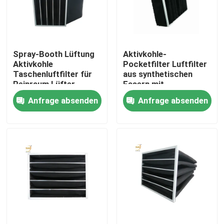
Über uns
Spray-Booth Lüftung
Aktivkohle-
Fabrik-Ausflug
Aktivkohle
Pocketfilter Luftfilter
Taschenluftfilter für
aus synthetischen
Reinraum Lüfter
Fasern mit
Qualitätskontrolle
Filter-Einheit
Aluminiumrahmen
Anfrage absenden
Anfrage absenden
Fordern Sie ein Zitat
Tiefer Filter der Falten-HEPA
Vor Luftfilter
FFU-Einheit