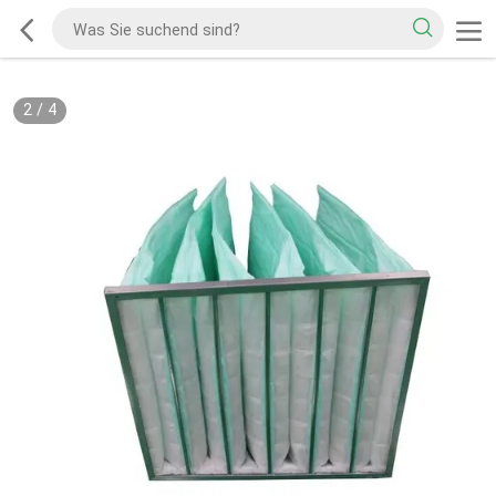
2
/
4