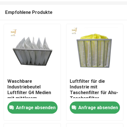
Empfohlene Produkte
Waschbare
Luftfilter für die
Industriebeutel
Industrie mit
Haus
Luftfilter G4 Medien
Taschenfilter für Ahu-
mit mittlerem
Taschenfilter
Wirkungsgrad
Anfrage absenden
Anfrage absenden
Produkte
Taschenluftkonditioner
Filterbeutel für HVAC-
System
Videos