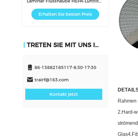
Laminar-Flusshaube HEPA-Luftfilter
für HVAC-System
Erhalten Sie besten Preis
TRETEN SIE MIT UNS IN VERBINDUNG
86-13882185117-8:30-17:30
trairf@163.com
DETAILS
Kontakt jetzt
Rahmen d
2.Hard-w
strömende
Glas4.Fib