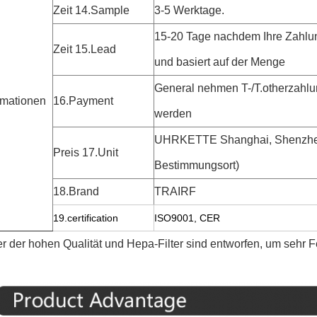
Zeit 14.Sample
3-5 Werktage.
15-20 Tage nachdem Ihre Zahlun
Zeit 15.Lead
und basiert auf der Menge
General nehmen T-/T.otherzahlu
rmationen
16.Payment
werden
UHRKETTE Shanghai, Shenzhen
Preis 17.Unit
Bestimmungsort)
18.Brand
TRAIRF
19.certification
ISO9001, CER
er der hohen Qualität und Hepa-Filter sind entworfen, um sehr F