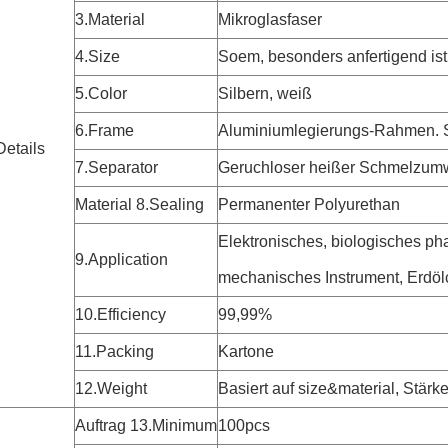
3.Material
Mikroglasfaser
4.Size
Soem, besonders anfertigend is
5.Color
Silbern, weiß
6.Frame
Aluminiumlegierungs-Rahmen.
Details
7.Separator
Geruchloser heißer Schmelzum
Material 8.Sealing
Permanenter Polyurethan
Elektronisches, biologisches ph
9.Application
mechanisches Instrument, Erdölc
10.Efficiency
99,99%
11.Packing
Kartone
12.Weight
Basiert auf size&material, Stärk
Auftrag 13.Minimum
100pcs