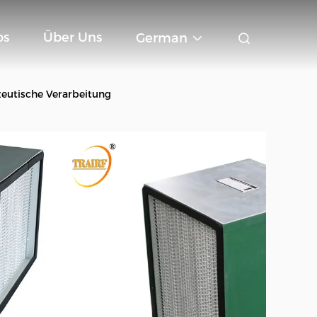
os
Über Uns
German
zeutische Verarbeitung