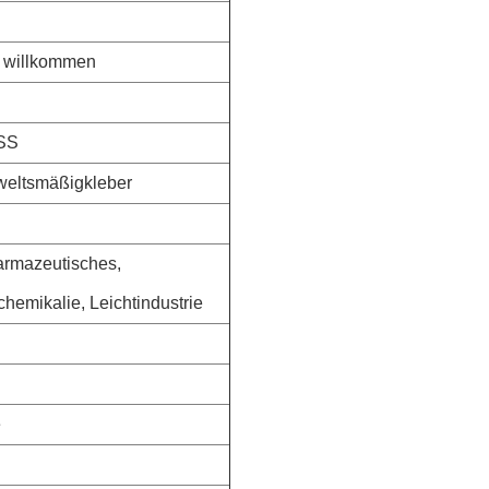
t willkommen
 SS
weltsmäßigkleber
armazeutisches,
hemikalie, Leichtindustrie
e