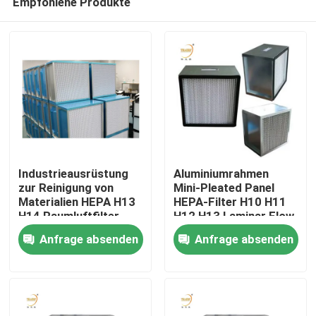
Empfohlene Produkte
Industrieausrüstung
Aluminiumrahmen
zur Reinigung von
Mini-Pleated Panel
Materialien HEPA H13
HEPA-Filter H10 H11
H14 Raumluftfilter
H12 H13 Laminar Flow
Haus
Hood Hepa-Filter
Anfrage absenden
Anfrage absenden
Produkte
Videos