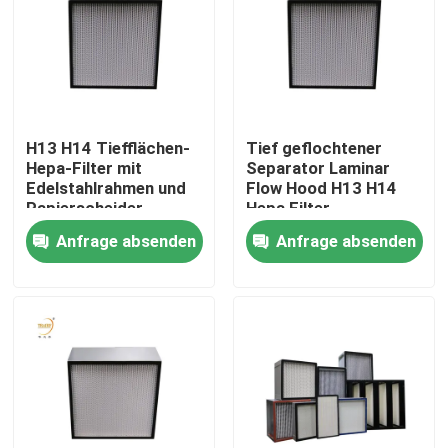
Über uns
Fabrik-Ausflug
H13 H14 Tiefflächen-
Tief geflochtener
Hepa-Filter mit
Separator Laminar
Qualitätskontrolle
Edelstahlrahmen und
Flow Hood H13 H14
Papierscheider
Hepa Filter
Anfrage absenden
Anfrage absenden
Fordern Sie ein Zitat
Tiefer Filter der Falten-HEPA
Vor Luftfilter
FFU-Einheit