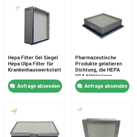
Über uns
Fabrik-Ausflug
Qualitätskontrolle
Hepa Filter Gel Siegel
Pharmazeutische
Hepa Ulpa Filter für
Produkte gelatieren
Krankenhauswerkstatt
Dichtung, die HEPA
Fordern Sie ein Zitat
H14 blätterigen
Luftfilter 700m3/H
Anfrage absenden
Anfrage absenden
filtern
Tiefer Filter der Falten-HEPA
Vor Luftfilter
FFU-Einheit