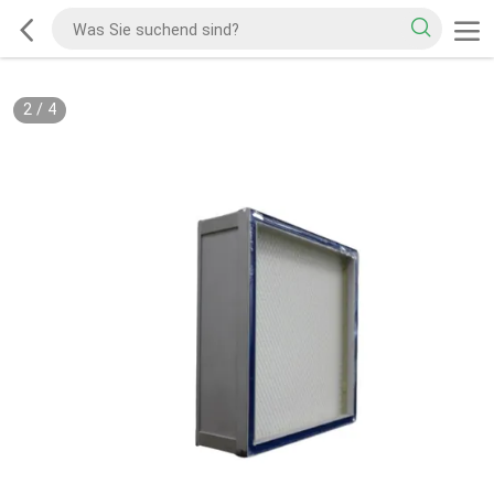
2
/
4