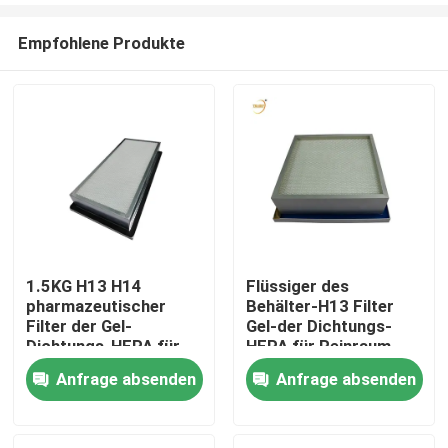
Empfohlene Produkte
1.5KG H13 H14
Flüssiger des
pharmazeutischer
Behälter-H13 Filter
Haus
Filter der Gel-
Gel-der Dichtungs-
Dichtungs-HEPA für
HEPA für Reinraum
laminare
HVAC-System
Anfrage absenden
Anfrage absenden
Produkte
Luftströmung
Videos