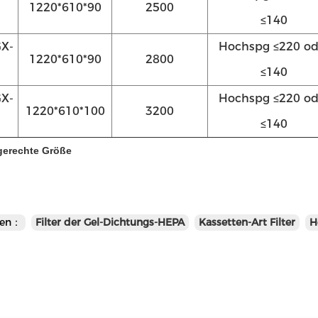
1220*610*90
2500
≤140
X-
Hochspg ≤220 od
1220*610*90
2800
≤140
X-
Hochspg ≤220 od
1220*610*100
3200
≤140
gerechte Größe
en：
Filter der Gel-Dichtungs-HEPA
Kassetten-Art Filter
H