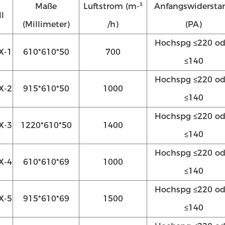
Maße
Luftstrom (m-³
Anfangswidersta
l
(Millimeter)
/h)
(PA)
Hochspg ≤220 od
X-1
610*610*50
700
≤140
Hochspg ≤220 od
X-2
915*610*50
1000
≤140
Hochspg ≤220 od
X-3
1220*610*50
1400
≤140
Hochspg ≤220 od
X-4
610*610*69
1000
≤140
Hochspg ≤220 od
X-5
915*610*69
1500
≤140