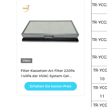
TR-YCG
TR-YCG
TR-YCG
TR-YCG
Video
TR-YCG
Filter-Kassetten-Art Filter 220Pa
140Pa der HVAC-System-Gel-
10
Dichtungs-HEPA
Erhalten Sie besten Preis
TR-YCG
11
TR-YCG