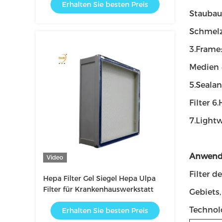
Erhalten Sie besten Preis
Staubauf
Schmelz
3.Frame:
Medien 4
5.Sealan
Filter 
7.Lightw
Anwend
Video
Filter 
Hepa Filter Gel Siegel Hepa Ulpa
Filter für Krankenhauswerkstatt
Gebiets
Technol
Erhalten Sie besten Preis