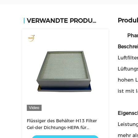
Produ
VERWANDTE PRODUKTE
Phar
Beschre
Luftfilt
Lüftungs
hohen Le
ist mit 
Video
Eigensc
Flüssiger des Behälter-H13 Filter
Leistung
Gel-der Dichtungs-HEPA für
Reinraum HVAC-System
mehr al