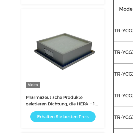
Model
TR-YCG
TR-YCG
TR-YCG
Video
TR-YCG
Pharmazeutische Produkte
gelatieren Dichtung, die HEPA H14
blätterigen Luftfilter 700m3/H
Erhalten Sie besten Preis
filtern
TR-YCG